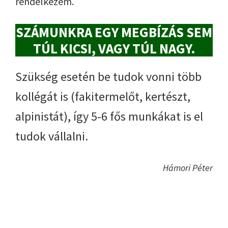
rendelkezem.
SZÁMUNKRA EGY MEGBÍZÁS SEM
TÚL KICSI, VAGY TÚL NAGY.
Szükség esetén be tudok vonni több
kollégát is (fakitermelőt, kertészt,
alpinistát), így 5-6 fős munkákat is el
tudok vállalni.
Hámori Péter
Elsődleges