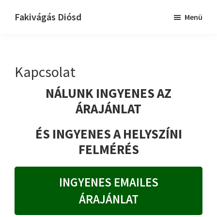
Skip
Ugrás
Fakivágás Diósd
Menü
to
az
Fakivagas
main
elsődleges
Diósd
content
oldalsávhoz
Kapcsolat
NÁLUNK INGYENES AZ
ÁRAJÁNLAT
ÉS INGYENES A HELYSZÍNI
FELMÉRÉS
INGYENES EMAILES
ÁRAJÁNLAT